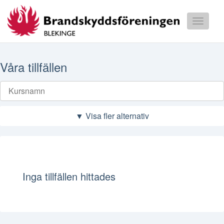
Toggle
navigati
Våra kurser
Våra tillfällen
Våra tillfällen
▼ Visa fler alternativ
Inga tillfällen hittades